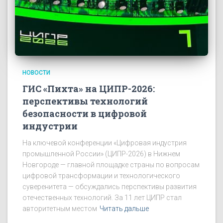
НОВОСТИ
ГИС «Пихта» на ЦИПР-2026:
перспективы технологий
безопасности в цифровой
индустрии
На ключевой конференции «Цифровая индустрия
промышленной России» (ЦИПР-2026) в Нижнем
Новгороде — главной площадке страны по вопросам
цифровой трансформации и технологического
суверенитета — обсуждались перспективы развития
отечественных технологий. За 11 лет ЦИПР стал
авторитетным местом
Читать дальше