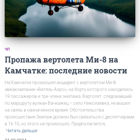
ЧП
Пропажа вертолета Ми-8 на
Камчатке: последние новости
На Камчатке произошел инцидент с вертолетом Ми-8
авиакомпании «Витязь-Аэро», на борту которого находились
19 пассажиров и три члена экипажа. Вертолет, следовавший
по маршруту вулкан Вачкажец – село Николаевка, не вышел
на связь в назначенное время. Обстоятельства
происшествия Экипаж должен был связаться с диспетчерами
в 16:10, но этого не произошло. Предполагается,
Читать дальше